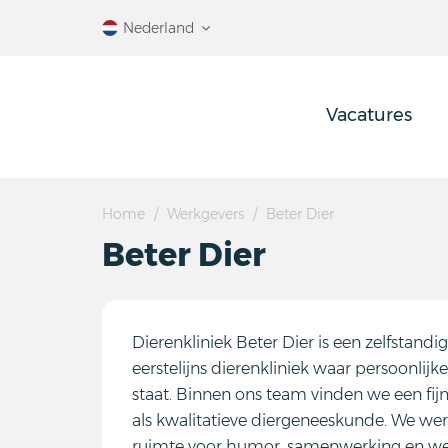
Ga
Nederland
direct
naar
de
Vacatures
inhoud
.
Home
Werkgevers
Beter Dier
Beter Dier
Dierenkliniek Beter Dier is een zelfstandig
eerstelijns dierenkliniek waar persoonlijk
staat. Binnen ons team vinden we een fij
als kwalitatieve diergeneeskunde. We wer
ruimte voor humor, samenwerking en wer