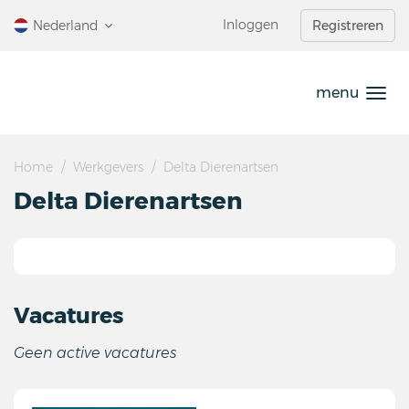
Ga
Inloggen
Nederland
Registreren
direct
naar
de
menu
inhoud
.
Home
Werkgevers
Delta Dierenartsen
Delta Dierenartsen
Vacatures
Geen active vacatures