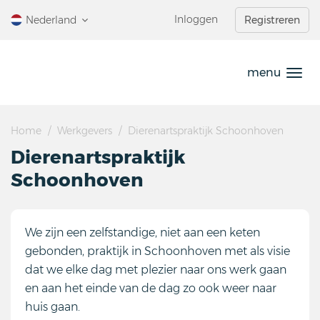
Ga
Inloggen
Nederland
Registreren
direct
naar
de
menu
inhoud
.
Home
Werkgevers
Dierenartspraktijk Schoonhoven
Dierenartspraktijk
Schoonhoven
We zijn een zelfstandige, niet aan een keten
gebonden, praktijk in Schoonhoven met als visie
dat we elke dag met plezier naar ons werk gaan
en aan het einde van de dag zo ook weer naar
huis gaan.