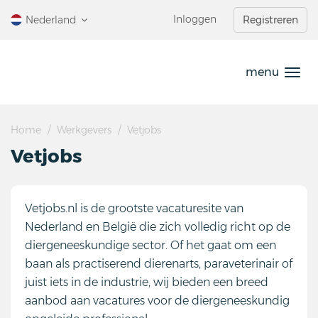
Ga
Inloggen
Nederland
Registreren
direct
naar
de
menu
inhoud
.
Home
Werkgevers
Vetjobs
Vetjobs
Vetjobs.nl is de grootste vacaturesite van
Nederland en België die zich volledig richt op de
diergeneeskundige sector. Of het gaat om een
baan als practiserend dierenarts, paraveterinair of
juist iets in de industrie, wij bieden een breed
aanbod aan vacatures voor de diergeneeskundig