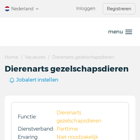
Ga
Inloggen
Nederland
Registreren
direct
naar
de
menu
inhoud
.
Home
Vacatures
Dierenarts gezelschapsdieren
Dierenarts gezelschapsdieren
Jobalert instellen
Dierenarts
Functie:
gezelschapsdieren
Dienstverband:
Parttime
Ervaring:
Niet noodzakelijk