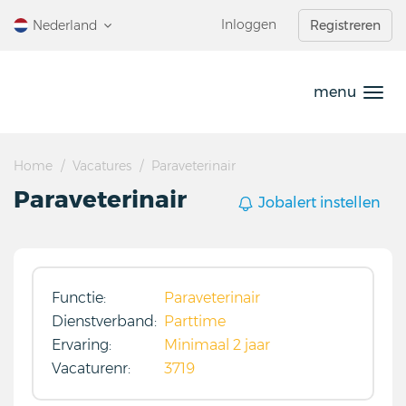
Ga
Inloggen
Nederland
Registreren
direct
naar
de
menu
inhoud
.
Home
Vacatures
Paraveterinair
Paraveterinair
Jobalert instellen
Functie:
Paraveterinair
Dienstverband:
Parttime
Ervaring:
Minimaal 2 jaar
Vacaturenr:
3719